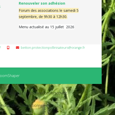
Renouveler son adhésion
s
Forum des associations le samedi 5
septembre, de 9h30 à 12h30.
Menu actualisé au 15 juillet 2026
7
betton.protectionpollinisateurs@orange.fr
r JoomShaper
 pourrait ne pas fonctionner correctement.
e comprendre son fonctionnement.