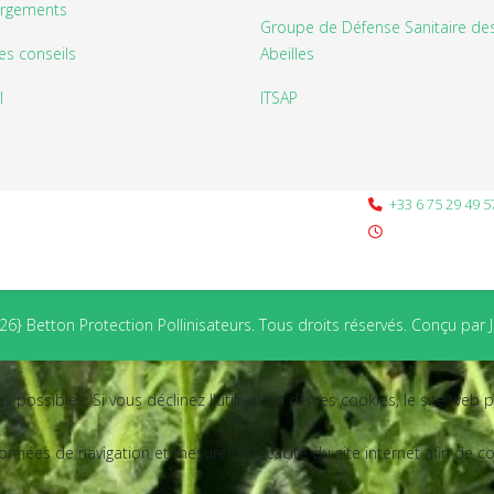
argements
Groupe de Défense Sanitaire de
s conseils
Abeilles
l
ITSAP
+33 6 75 29 49 5
6} Betton Protection Pollinisateurs. Tous droits réservés. Conçu pa
s possibles. Si vous déclinez l'utilisation de ces cookies, le site web
 données de navigation et mesurer l'efficacité du site internet afin d