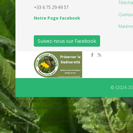
Téléch
+33 6 75 29 49 57
Quelque
Notre Page Facebook
Matérie
Suivez-nous sur Facebook
© {2024-202
Choix utilisateur pour les Cookies
Nous utilisons des cookies afin de vous proposer les meilleurs service
Analytique
Tout accepter
Tout décliner
Outils utilisés pour analyser les
Google Analytics