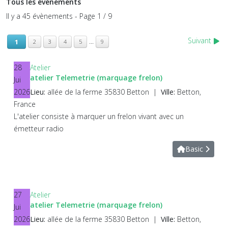
Tous les évènements
Il y a 45 évènements
- Page 1 / 9
Suivant
...
1
2
3
4
5
9
28
Atelier
atelier Telemetrie (marquage frelon)
Jui
2026
Lieu:
allée de la ferme 35830 Betton
|
Ville:
Betton,
France
L'atelier consiste à marquer un frelon vivant avec un
émetteur radio
Basic
27
Atelier
atelier Telemetrie (marquage frelon)
Jui
2026
Lieu:
allée de la ferme 35830 Betton
|
Ville:
Betton,