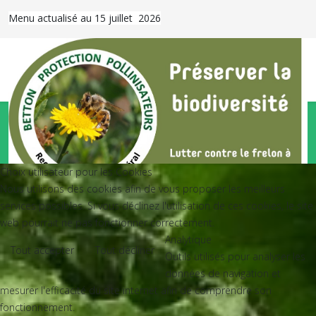
Menu actualisé au 15 juillet 2026
© {2024-2026} Betton Protection Pollinisateurs. Tous droits
réservés. Conçu par JoomShaper
Choix utilisateur pour les Cookies
Nous utilisons des cookies afin de vous proposer les meilleurs
services possibles. Si vous déclinez l'utilisation de ces cookies, le site
web pourrait ne pas fonctionner correctement.
+33 6 75 29 49 57
Analytique
betton.protectionpollinisateurs@orange.fr
Tout accepter
Tout décliner
Outils utilisés pour analyser les
données de navigation et
mesurer l'efficacité du site internet afin de comprendre son
fonctionnement.